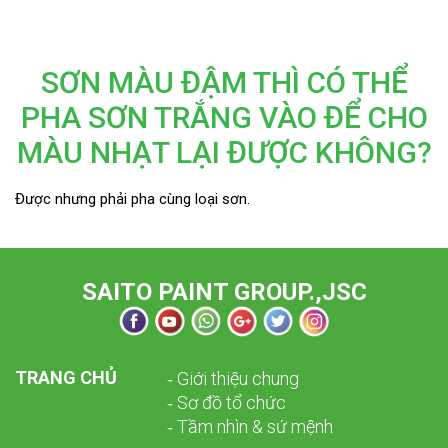
SƠN MÀU ĐẬM THÌ CÓ THỂ
PHA SƠN TRẮNG VÀO ĐỂ CHO
MÀU NHẠT LẠI ĐƯỢC KHÔNG?
Được nhưng phải pha cùng loại sơn.
SAITO PAINT GROUP.,JSC
TRANG CHỦ
­­‑ Giới thiệu chung
­­‑ Sơ đồ tổ chức
­­‑ Tầm nhìn & sứ mệnh